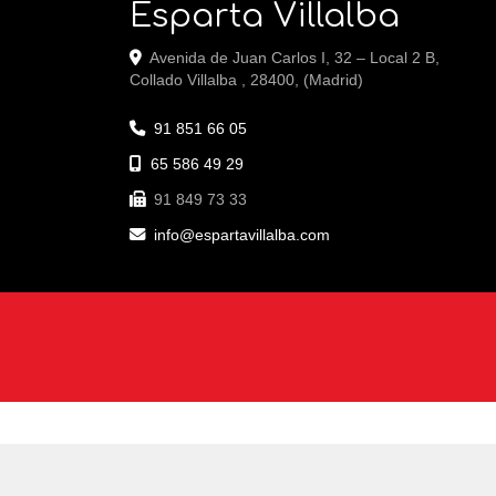
Esparta Villalba
Avenida de Juan Carlos I, 32 – Local 2 B,
Collado Villalba
,
28400
,
(Madrid)
91 851 66 05
65 586 49 29
91 849 73 33
info
espartavillalba.com