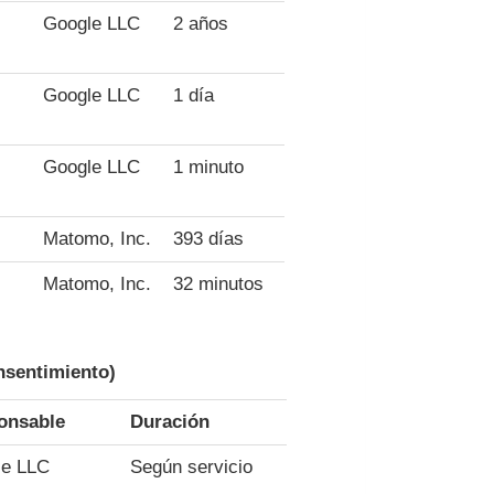
Google LLC
2 años
Google LLC
1 día
Google LLC
1 minuto
Matomo, Inc.
393 días
Matomo, Inc.
32 minutos
onsentimiento)
onsable
Duración
le LLC
Según servicio