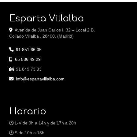
Esparta Villalba
Avenida de Juan Carlos I, 32 – Local 2 B,
Collado Villalba
,
28400
,
(Madrid)
91 851 66 05
65 586 49 29
91 849 73 33
info
espartavillalba.com
Horario
L-V de 9h a 14h y de 17h a 20h
S de 10h a 13h