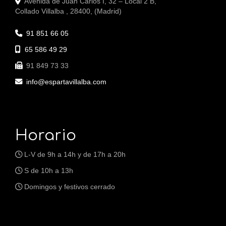
Avenida de Juan Carlos I, 32 – Local 2 B,
Collado Villalba
,
28400
,
(Madrid)
91 851 66 05
65 586 49 29
91 849 73 33
info
espartavillalba.com
Horario
L-V de 9h a 14h y de 17h a 20h
S de 10h a 13h
Domingos y festivos cerrado