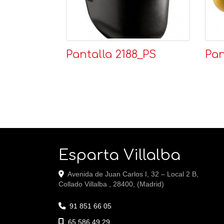
Pantalla 2188_PS
Pan
Esparta Villalba
Avenida de Juan Carlos I, 32 – Local 2 B,
Collado Villalba
,
28400
,
(Madrid)
91 851 66 05
65 586 49 29