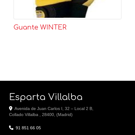
Guante WINTER
Esparta Villalba
Avenida de Juan Carlos I, 32 – Local 2 B,
Collado Villalba
,
28400
,
(Madrid)
91 851 66 05