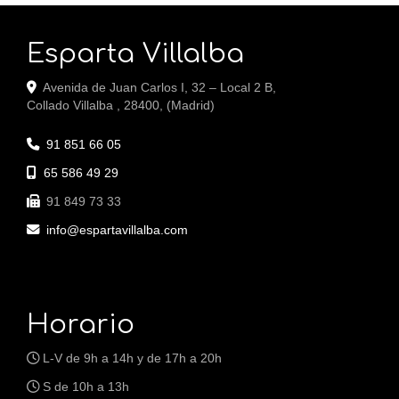
Esparta Villalba
Avenida de Juan Carlos I, 32 – Local 2 B,
Collado Villalba
,
28400
,
(Madrid)
91 851 66 05
65 586 49 29
91 849 73 33
info
espartavillalba.com
Horario
L-V de 9h a 14h y de 17h a 20h
S de 10h a 13h