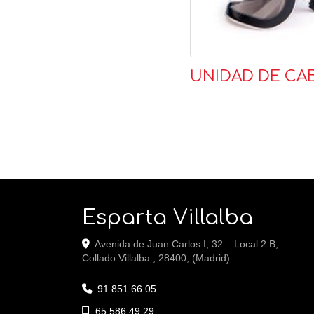
UNIDAD DE CA
Esparta Villalba
Avenida de Juan Carlos I, 32 – Local 2 B,
Collado Villalba
,
28400
,
(Madrid)
91 851 66 05
65 586 49 29