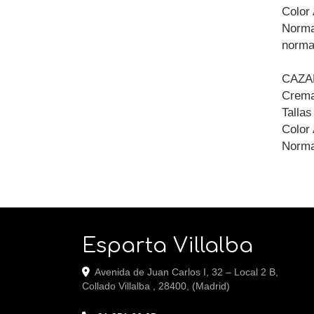
Colo
Norma
norma
CAZA
Cremal
Tallas
Colo
Norma
Esparta Villalba
Avenida de Juan Carlos I, 32 – Local 2 B,
Collado Villalba
,
28400
,
(Madrid)