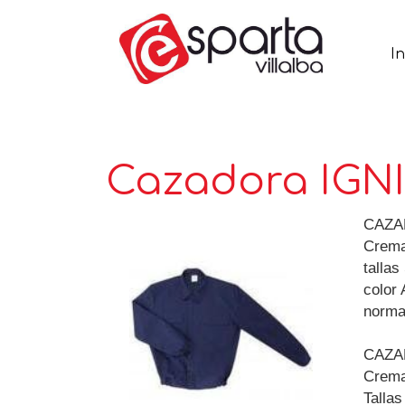
In
Cazadora IGN
CAZA
Cremal
tallas
color
norma
CAZA
Cremal
Tallas