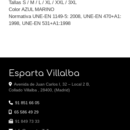
Tallas S / M / L / XL / XXL / 3XL
Color AZUL MARINO
Normativa UNE-EN 1149-5: 2008, UNE-EN 470+A1:
1998, UNE-EN 531+A1:1998
Esparta Villalba
Avenida de Juan Carlos I, 32 – Local 2 B,
Collado Villalba
,
28400
,
(Madrid)
91 851 66 05
65 586 49 29
91 849 73 33