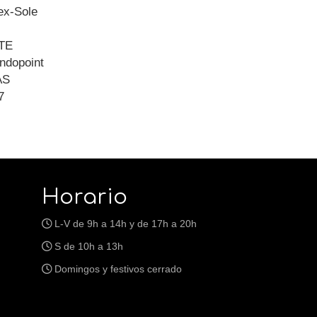
ex-Sole
TE
ndopoint
AS
7
Horario
L-V de 9h a 14h y de 17h a 20h
S de 10h a 13h
Domingos y festivos cerrado