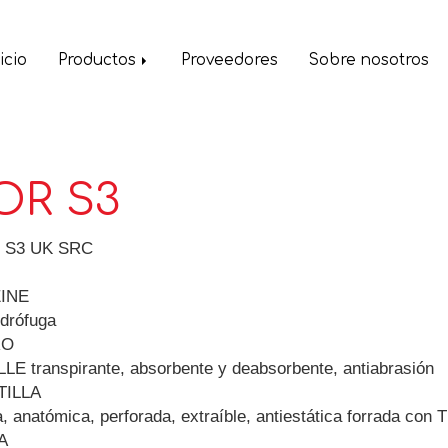
icio
Productos
Proveedores
Sobre nosotros
OR S3
 S3 UK SRC
INE
idrófuga
RO
LE transpirante, absorbente y deabsorbente, antiabrasión
TILLA
, anatómica, perforada, extraíble, antiestática forrada co
A