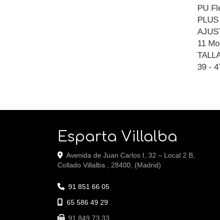
PU Fl
PLUS
AJUS
11 Mo
TALL
39 - 4
Esparta Villalba
Avenida de Juan Carlos I, 32 – Local 2 B,
Collado Villalba
,
28400
,
(Madrid)
91 851 66 05
65 586 49 29
91 849 73 33