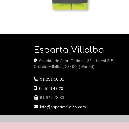
Esparta Villalba
Avenida de Juan Carlos I, 32 – Local 2 B,
Collado Villalba
,
28400
,
(Madrid)
91 851 66 05
65 586 49 29
91 849 73 33
info
espartavillalba.com