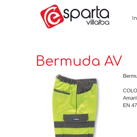
In
Bermuda AV
Bermud
COL
Amaril
EN 47